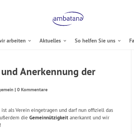
ir arbeiten
Aktuelles
So helfen Sie uns
F
n und Anerkennung der
gemein
|
0 Kommentare
st als Verein eingetragen und darf nun offiziell das
 außerdem die
Gemeinnützigkeit
anerkannt und wir
!