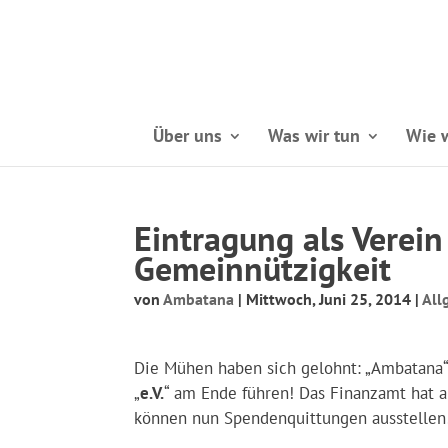
Über uns
Was wir tun
Wie w
Eintragung als Verei
Gemeinnützigkeit
von
Ambatana
|
Mittwoch, Juni 25, 2014
|
All
Die Mühen haben sich gelohnt: „Ambatana“ i
„
e.V.
“ am Ende führen! Das Finanzamt hat
können nun Spendenquittungen ausstellen