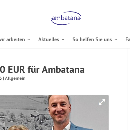
ir arbeiten
Aktuelles
So helfen Sie uns
F
0 EUR für Ambatana
6
|
Allgemein