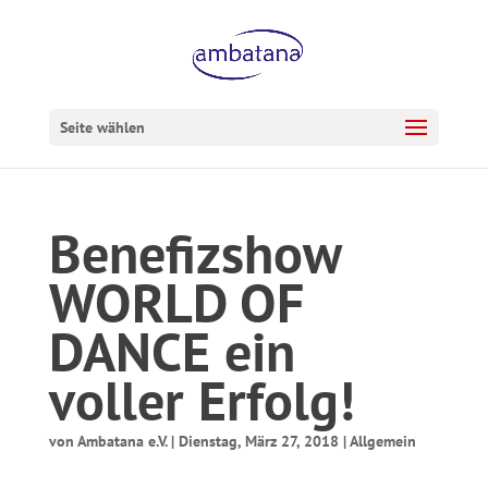
Seite wählen
Benefizshow
WORLD OF
DANCE ein
voller Erfolg!
von
Ambatana e.V.
|
Dienstag, März 27, 2018
|
Allgemein